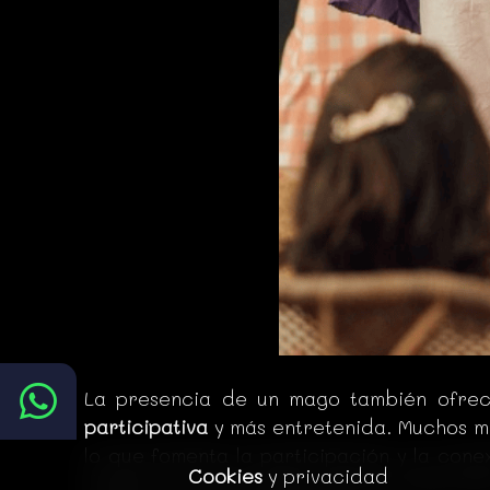
La presencia de un mago también ofrece
participativa
y más entretenida. Muchos m
lo que fomenta la participación y la conex
Cookies
y privacidad
donde los niños pueden sentirse especial