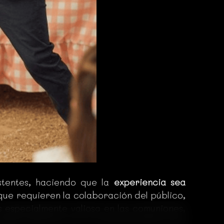
stentes, haciendo que la
experiencia sea
ue requieren la colaboración del público,
es especialmente valiosa en las comuniones,
ueden disfrutar de un entretenimiento que