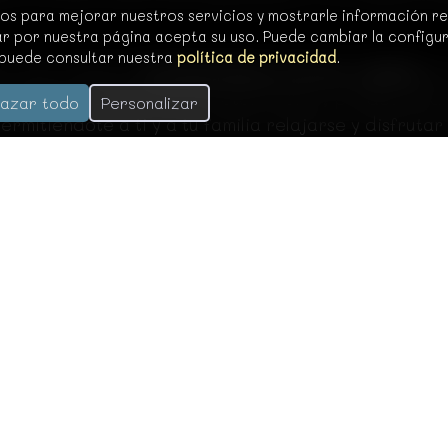
ros para mejorar nuestros servicios y mostrarle información r
r por nuestra página acepta su uso. Puede cambiar la configu
 puede consultar nuestra
política de privacidad
.
o solo asegura
entretenimiento de alta calidad
, s
 un mago a cargo del entretenimiento, puedes estar
azar todo
Personalizar
rmitiéndote a ti y a tu familia relajarse y disfrutar
 una comunión en una celebración mágica e inol
ptación y la interacción que ofrecen, hacen de ell
a magia como el ingrediente especial que hará d
Contratación
In