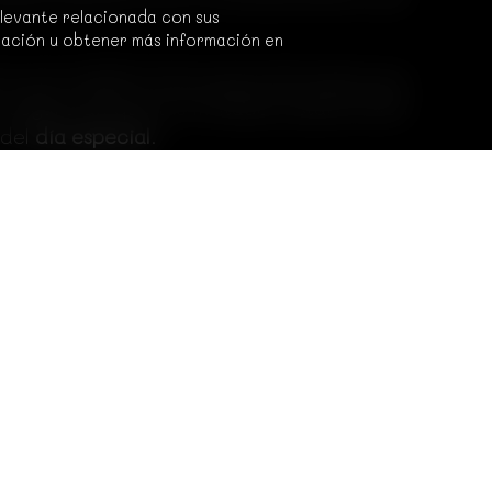
elevante relacionada con sus
ración u obtener más información en
ino que también alivia parte del estrés que
 seguro de que tus invitados estarán bien
 del
día especial
.
vidable. Su habilidad para
sorprender y
os la elección
perfecta para cualquier tipo
e tu
evento algo verdaderamente único y
formacion legal