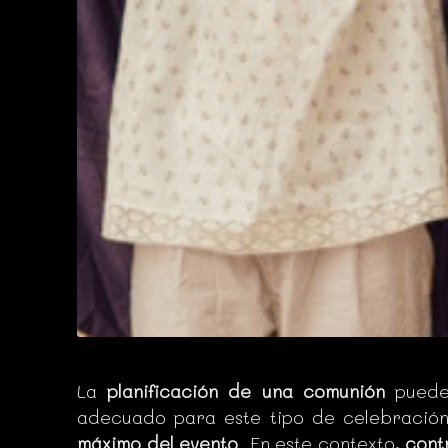
La
planificación de una comunión
puede 
adecuado para este tipo de celebración
máximo del evento
. En este contexto,
cont