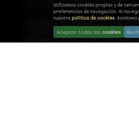
Utilizamos cookies propias y de terce
trasciende lo convencional.
preferencias de navegación. Al navega
nuestra
política de cookies
. Asímismo
Contratar a un mago para una comunión
n
conlleva la organización del evento. Con
Aceptar todas las
cookies
Rech
atendidos y disfrutando del espectáculo, pe
En resumen, un mago puede transformar
entretener
, junto con su capacidad de ada
de comunión
. No dudes en considerar l
memorable
.
Mago Ono Badajoz